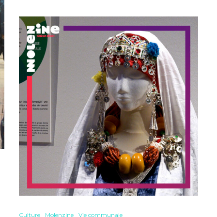
Culture
Molenzine
Vie communale