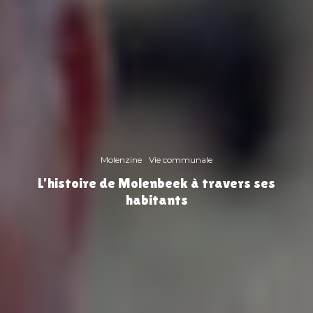
Molenzine
Vie communale
L’histoire de Molenbeek à travers ses
habitants